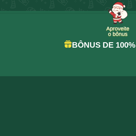
Aproveite
o bônus
BÔNUS DE 100% +
ger
Blog