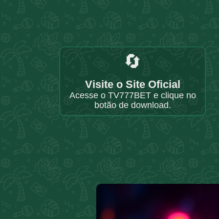
🔄
Visite o Site Oficial
Acesse o TV777BET e clique no
botão de download.