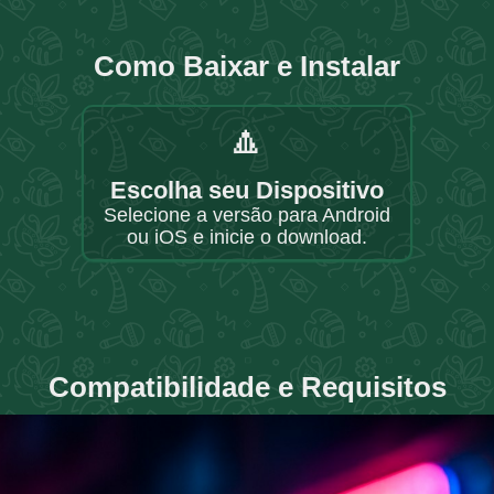
Como Baixar e Instalar
🔼
Escolha seu Dispositivo
Selecione a versão para Android
ou iOS e inicie o download.
Compatibilidade e Requisitos