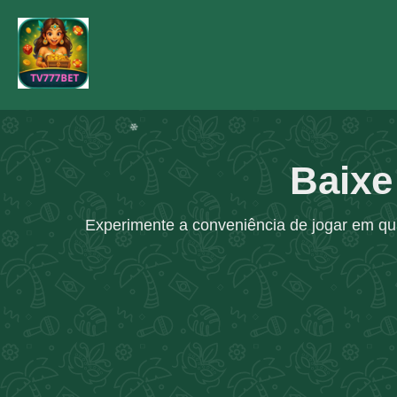
❄
❄
❄
Baixe
❄
Experimente a conveniência de jogar em qu