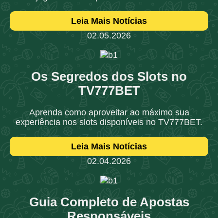
Leia Mais Notícias
02.05.2026
Os Segredos dos Slots no
TV777BET
Aprenda como aproveitar ao máximo sua
experiência nos slots disponíveis no TV777BET.
Leia Mais Notícias
02.04.2026
Guia Completo de Apostas
Responsáveis