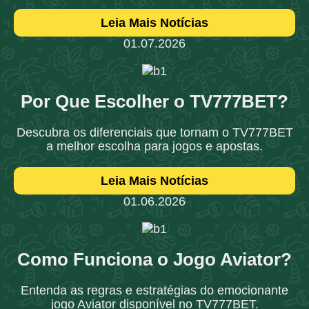
Leia Mais Notícias
01.07.2026
Por Que Escolher o TV777BET?
Descubra os diferenciais que tornam o TV777BET
a melhor escolha para jogos e apostas.
Leia Mais Notícias
01.06.2026
Como Funciona o Jogo Aviator?
Entenda as regras e estratégias do emocionante
jogo Aviator disponível no TV777BET.