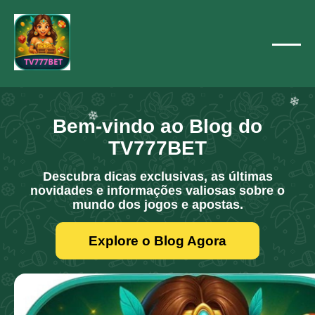
❄
❄
❄
❄
❄
❄
❄
❄
Bem-vindo ao Blog do
❄
TV777BET
Descubra dicas exclusivas, as últimas
novidades e informações valiosas sobre o
mundo dos jogos e apostas.
Explore o Blog Agora